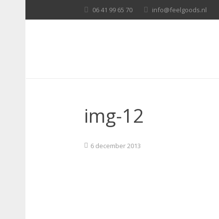
06 41 99 65 70
info@feelgoods.nl
img-12
6 december 2013