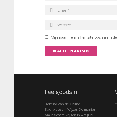
Mijn naam, e-mail en site opslaan in d
Feelgoods.nl
Bekend van de Online
Bachbloesem Wijzer. De manier
om inzicht te krijgen in wat jij nú