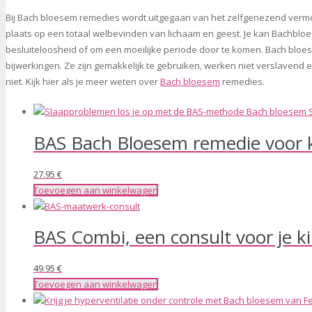
Bij Bach bloesem remedies wordt uitgegaan van het zelfgenezend vermoge
plaats op een totaal welbevinden van lichaam en geest.
Je kan Bachbloes
besluiteloosheid of om een moeilijke periode door te komen.
Bach bloes
bijwerkingen. Ze zijn gemakkelijk te gebruiken, werken niet verslave
niet. Kijk hier als je meer weten over
Bach bloesem
remedies.
BAS Bach Bloesem remedie voor 
27.95
€
Toevoegen aan winkelwagen
BAS Combi, een consult voor je k
49.95
€
Toevoegen aan winkelwagen