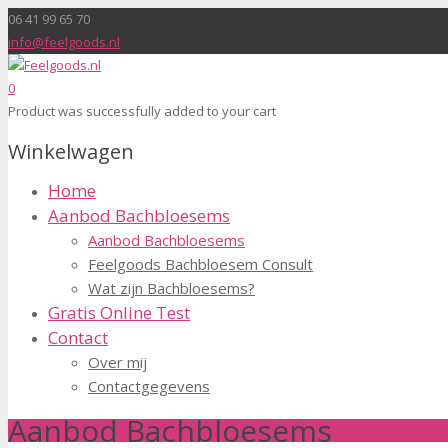
06 41 99 65 70
info@feelgoods.nl
0
Product
was successfully added to your cart
Winkelwagen
Home
Aanbod Bachbloesems
Aanbod Bachbloesems
Feelgoods Bachbloesem Consult
Wat zijn Bachbloesems?
Gratis Online Test
Contact
Over mij
Contactgegevens
Aanbod Bachbloesems