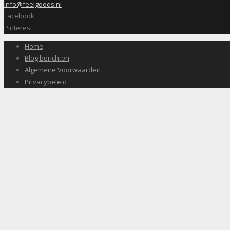
info@feelgoods.nl
Facebook
Pinterest
Home
Blog berichten
Algemene Voorwaarden
Privacybeleid