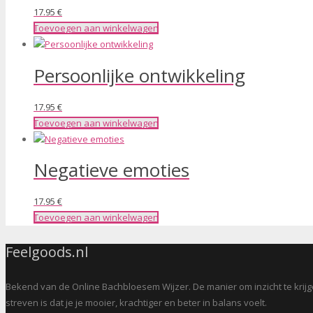
17.95
€
Toevoegen aan winkelwagen
Persoonlijke ontwikkeling
17.95
€
Toevoegen aan winkelwagen
Negatieve emoties
17.95
€
Toevoegen aan winkelwagen
Feelgoods.nl
Bekend van de Online Bachbloesem Wijzer. De manier om inzicht te krijge
streven is dat je je mooier, krachtiger en beter in balans voelt.