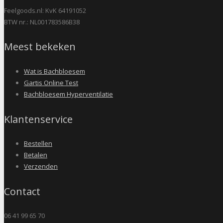
Feelgoods.nl: KvK 64191052
BTW nr.: NL001783586B38
Meest bekeken
Wat is Bachbloesem
Gartis Online Test
Bachbloesem Hyperventilatie
Klantenservice
Bestellen
Betalen
Verzenden
Contact
06 41 99 65 70