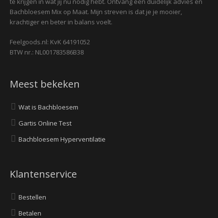
te krijgen in wat jij nú nodig hebt. Ontvang een duidelijk advies én
Bachbloesem Mix op Maat. Mijn streven is dat je je mooier,
krachtiger en beter in balans voelt.
Feelgoods.nl: KvK 64191052
BTW nr.: NL001783586B38
Meest bekeken
Wat is Bachbloesem
Gartis Online Test
Bachbloesem Hyperventilatie
Klantenservice
Bestellen
Betalen