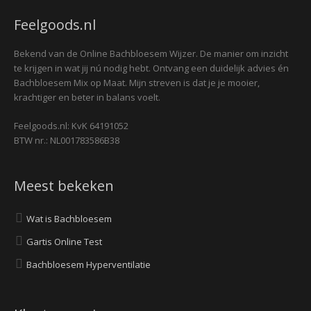
Feelgoods.nl
Bekend van de Online Bachbloesem Wijzer. De manier om inzicht
te krijgen in wat jij nú nodig hebt. Ontvang een duidelijk advies én
Bachbloesem Mix op Maat. Mijn streven is dat je je mooier,
krachtiger en beter in balans voelt.
Feelgoods.nl: KvK 64191052
BTW nr.: NL001783586B38
Meest bekeken
Wat is Bachbloesem
Gartis Online Test
Bachbloesem Hyperventilatie