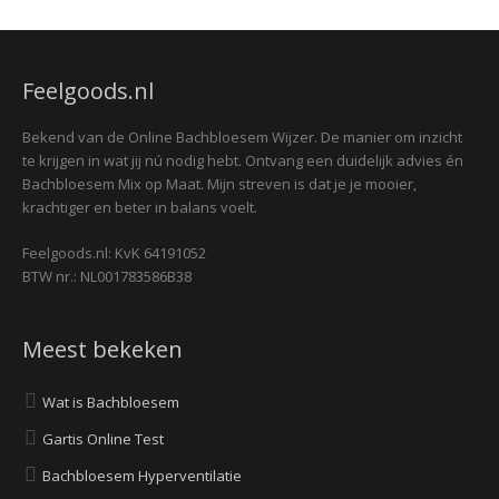
Feelgoods.nl
Bekend van de Online Bachbloesem Wijzer. De manier om inzicht
te krijgen in wat jij nú nodig hebt. Ontvang een duidelijk advies én
Bachbloesem Mix op Maat. Mijn streven is dat je je mooier,
krachtiger en beter in balans voelt.
Feelgoods.nl: KvK 64191052
BTW nr.: NL001783586B38
Meest bekeken
Wat is Bachbloesem
Gartis Online Test
Bachbloesem Hyperventilatie