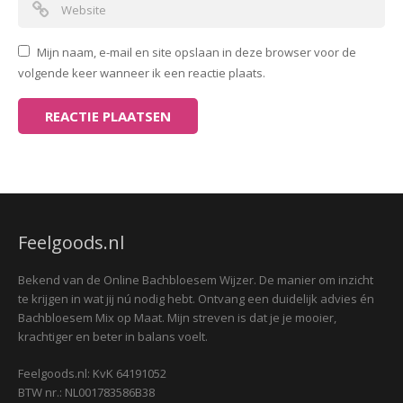
Mijn naam, e-mail en site opslaan in deze browser voor de
volgende keer wanneer ik een reactie plaats.
Feelgoods.nl
Bekend van de Online Bachbloesem Wijzer. De manier om inzicht
te krijgen in wat jij nú nodig hebt. Ontvang een duidelijk advies én
Bachbloesem Mix op Maat. Mijn streven is dat je je mooier,
krachtiger en beter in balans voelt.
Feelgoods.nl: KvK 64191052
BTW nr.: NL001783586B38