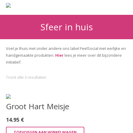
Sfeer in huis
Voel je thuis met onder andere ons label FeelSocial met eerlijke en
handgemaakte produkten.
Hier
lees je meer over dit bijzondere
initiatief.
Gesorteerd
Toont alle 3 resultaten
op
prijs:
hoog
Groot Hart Meisje
naar
laag
14.95
€
TOEVOEGEN AAN WINKELWAGEN