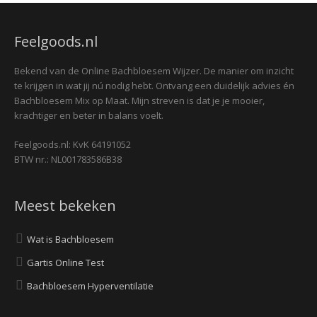
Feelgoods.nl
Bekend van de Online Bachbloesem Wijzer. De manier om inzicht
te krijgen in wat jij nú nodig hebt. Ontvang een duidelijk advies én
Bachbloesem Mix op Maat. Mijn streven is dat je je mooier,
krachtiger en beter in balans voelt.
Feelgoods.nl: KvK 64191052
BTW nr.: NL001783586B38
Meest bekeken
Wat is Bachbloesem
Gartis Online Test
Bachbloesem Hyperventilatie