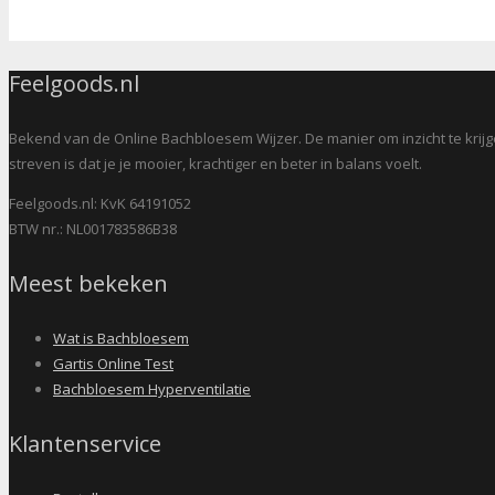
Feelgoods.nl
Bekend van de Online Bachbloesem Wijzer. De manier om inzicht te krijge
streven is dat je je mooier, krachtiger en beter in balans voelt.
Feelgoods.nl: KvK 64191052
BTW nr.: NL001783586B38
Meest bekeken
Wat is Bachbloesem
Gartis Online Test
Bachbloesem Hyperventilatie
Klantenservice