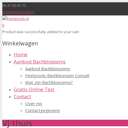
06 41 99 65 70
info@feelgoods.nl
0
Product
was successfully added to your cart
Winkelwagen
Home
Aanbod Bachbloesems
Aanbod Bachbloesems
Feelgoods Bachbloesem Consult
Wat zijn Bachbloesems?
Gratis Online Test
Contact
Over mij
Contactgegevens
VJ thuis