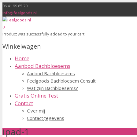
06 41 99 65 70
info@feelgoods.nl
0
Product
was successfully added to your cart
Winkelwagen
Home
Aanbod Bachbloesems
Aanbod Bachbloesems
Feelgoods Bachbloesem Consult
Wat zijn Bachbloesems?
Gratis Online Test
Contact
Over mij
Contactgegevens
ipad-1