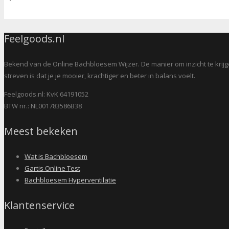
Feelgoods.nl
Bekend van de Online Bachbloesem Wijzer. De manier om inzicht te krijge
streven is dat je je mooier, krachtiger en beter in balans voelt.
Feelgoods.nl: KvK 64191052
BTW nr.: NL001783586B38
Meest bekeken
Wat is Bachbloesem
Gartis Online Test
Bachbloesem Hyperventilatie
Klantenservice